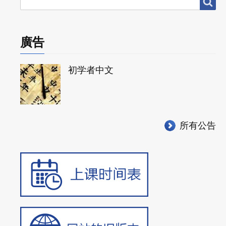
搜
搜尋
尋
廣告
初学者中文
所有公告