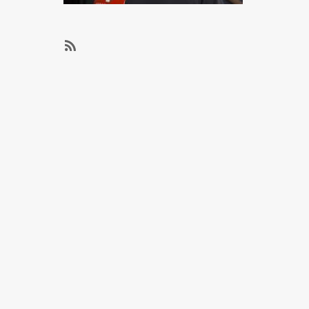
SubscribeSubscribe
to
职
业
指
导