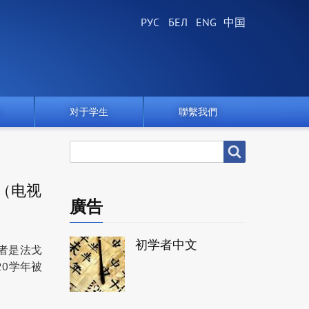
对于学生
聯繫我們
搜
搜尋
尋
（电视
廣告
初学者中文
奖者是法戈
2020学年被