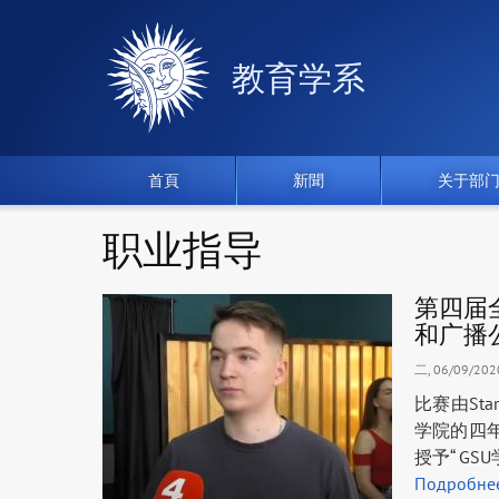
教育学系
首頁
新聞
关于部
职业指导
第四届
和广播公
二, 06/09/2020
比赛由St
学院的四年级学
授予“ G
Подробне