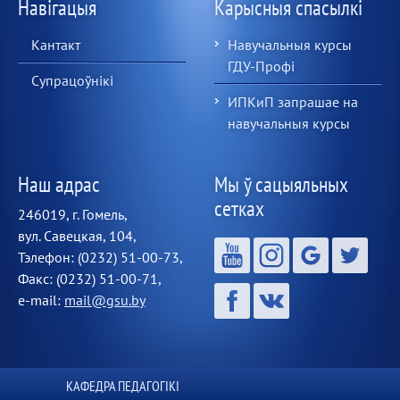
Навігацыя
Карысныя спасылкі
Кантакт
Навучальныя курсы
ГДУ-Профі
Супрацоўнікі
ИПКиП запрашае на
навучальныя курсы
Наш адрас
Мы ў сацыяльных
сетках
246019, г. Гомель,
вул. Савецкая, 104,
Тэлефон: (0232) 51-00-73,
Факс: (0232) 51-00-71,
e-mail:
mail@gsu.by
КАФЕДРА ПЕДАГОГІКІ