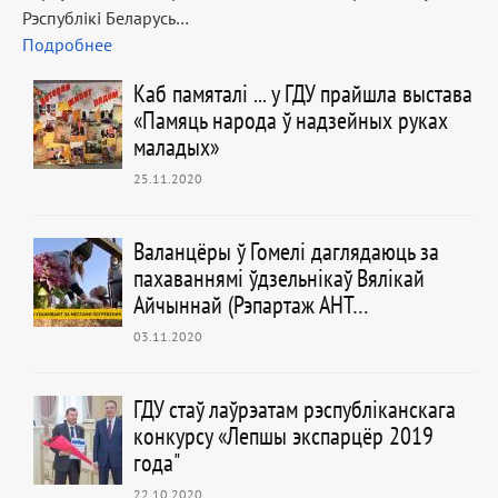
Рэспублікі Беларусь…
Подробнее
Каб памяталі ... у ГДУ прайшла выстава
«Памяць народа ў надзейных руках
маладых»
25.11.2020
Валанцёры ў Гомелі даглядаюць за
пахаваннямі ўдзельнікаў Вялікай
Айчыннай (Рэпартаж АНТ…
03.11.2020
ГДУ стаў лаўрэатам рэспубліканскага
конкурсу «Лепшы экспарцёр 2019
года"
22.10.2020