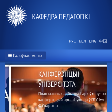
КАФЕДРА ПЕДАГОГІКІ
Галоўнае меню
КАНФЕРЭНЦЫІ
ЎНІВЕРСІТЭТА
на-
План маючых адбыцца і архіў мінулых
канферэнцый арганізуюцца ў ГДУ імя
Ф.Скарыны