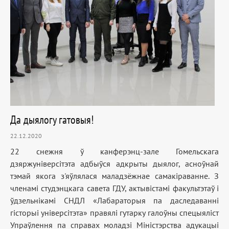
Да дыялогу гатовыя!
22.12.2020
22 снежня ў канферэнц-зале Гомельскага
дзяржуніверсітэта адбыўся адкрыты дыялог, асноўнай
тэмай якога з'яўлялася маладзёжнае самакіраванне. З
членамі студэнцкага савета ГДУ, актывістамі факультэтаў і
ўдзельнікамі СНДЛ «Лабараторыя па даследаванні
гісторыі універсітэта» правялі гутарку галоўны спецыяліст
Упраўлення па справах моладзі Міністэрства адукацыі