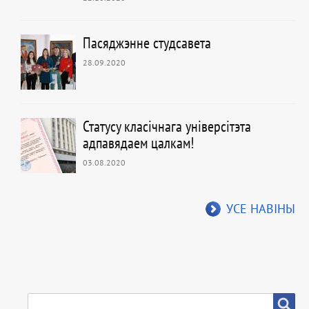
Пасяджэнне студсавета
28.09.2020
Статусу класічнага універсітэта
адпавядаем цалкам!
03.08.2020
УСЕ НАВІНЫ
ПОШУК
Пошук